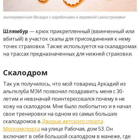
экипированная беседка с карабинами и веревкой самостраховки
Шлямбур
— крюк прикрепленный (ввинченный или
вбитый) в участок скалы для присоединения к нему
точек страховки. Также используется на скаладромах
на трассах предназначенных для нижней страховки.
Скалодром
Так уж получилось, что мой товарищ Аркадий из
альпклуба МЭИ позвонил поздравить меня с 30-
летим и невзначай поинтересовался почему я не
хожу на скалодром. Мне было любопытно и я начал
свои тренировки на одном из самых больших
скалодромов в
Дворце детского спорта
Москомспорта
на улице Рабочая, дом 53. Он
включает в себя большой скалодром в манеже, где