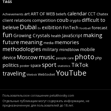
TAGS
calendar
art
ART OF WEB
CCT
beliefs
Chatex
Achievements
coub
difficult to
client relations
competition
crypto
Dubai
beleive
exibition
FinTech
forecast
football
En
fun
making
Growing Crystals
JavaScript
health
future
meaning
memories
media
methodologies
mobile
military
mindblow
photo
music
Moscow
device
php
people care
sport
TikTok
politics
space
poster
statistics
YouTube
traveling
WebSocket
Vitebsk
Пользовательское соглашение petukhovsky.com
Отдельные публикации могут содержать информацию, не
предназначенную для пользователей до 18 лет.