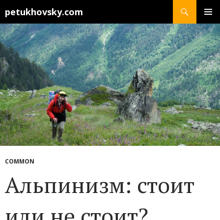
Search
petukhovsky.com
SKIP
PRIMAR
TO
MENU
CONTENT
COMMON
Альпинизм: стоит
или не стоит?