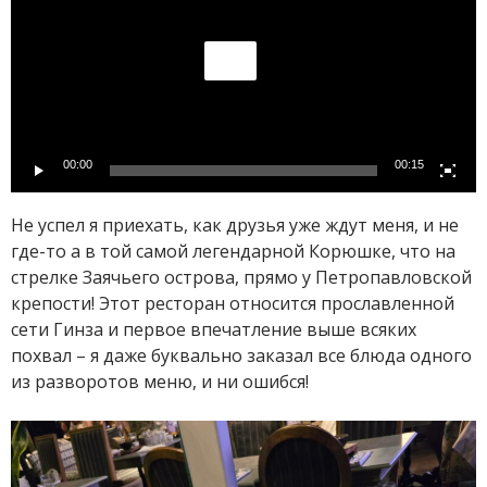
00:00
00:15
Не успел я приехать, как друзья уже ждут меня, и не
где-то а в той самой легендарной Корюшке, что на
стрелке Заячьего острова, прямо у Петропавловской
крепости! Этот ресторан относится прославленной
сети Гинза и первое впечатление выше всяких
похвал – я даже буквально заказал все блюда одного
из разворотов меню, и ни ошибся!