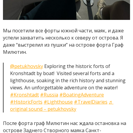
Мы посетили все форты южной части, маяк, и даже
успели захватить несколько к северу от острова. Я
даже “выстрелил из пушки” на острове форта Граф
Милютин.
@petukhovsky
Exploring the historic forts of
Kronshtadt by boat! ️ Visited several forts and a
lighthouse, soaking in the rich history and stunning
views. An unforgettable adventure on the water!
#Kronshtadt
#Russia
#BoatingAdventure
#HistoricForts
#Lighthouse
#TravelDiaries
♬
original sound – petukhovsky
После форта граф Милютин нас ждала остановка на
острове Заднего Створного маяка Санкт-