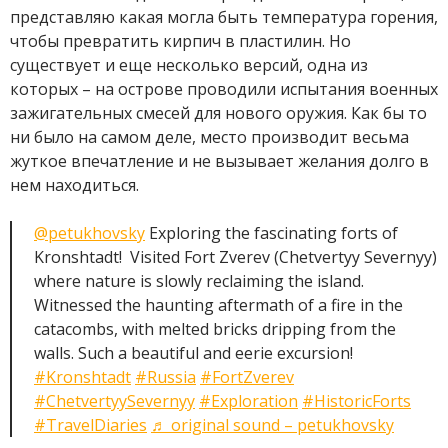
представляю какая могла быть температура горения,
чтобы превратить кирпич в пластилин. Но
существует и еще несколько версий, одна из
которых – на острове проводили испытания военных
зажигательных смесей для нового оружия. Как бы то
ни было на самом деле, место производит весьма
жуткое впечатление и не вызывает желания долго в
нем находиться.
@petukhovsky
Exploring the fascinating forts of
Kronshtadt! ️ Visited Fort Zverev (Chetvertyy Severnyy)
where nature is slowly reclaiming the island.
Witnessed the haunting aftermath of a fire in the
catacombs, with melted bricks dripping from the
walls. Such a beautiful and eerie excursion!
#Kronshtadt
#Russia
#FortZverev
#ChetvertyySevernyy
#Exploration
#HistoricForts
#TravelDiaries
♬ original sound – petukhovsky