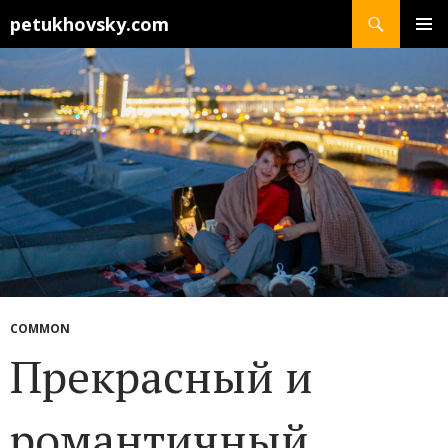
Search
petukhovsky.com
SKIP
PRIMAR
TO
MENU
CONTENT
COMMON
Прекрасный и
романтичный