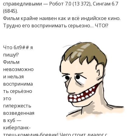
справедливыми — Робот 7.0 (13 372), Сингам 6.7
(6845).
Фильм крайне наивен как и всё индийское кино.
Трудно его воспринимать серьезно… ЧТО!?
Что 6л9## я
пишу!?
Фильм
невозможно
и нельзя
воспринима
ть серьёзно
это
гипержесть
возведенная
в куб —
киберпанк-
треш-комедия-боевик! Чего стоит диалог с