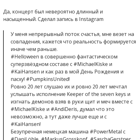
Да, концерт был невероятно длинный и
насыщенный. Сделал запись в Instagram
У меня непрерывный поток счастья, мне везет на
совпадения, кажется что реальность формируется
иначе чем раньше.
#Helloween в совершенно фантастическом
суперзвёздном составе с #MichaelKiske и
#KaiHansen и как раз в мой День Рождения и
пасху! #PumpkinsUnited!
Ровно 20 лет слушаю их и ровно 20 лет мечтал
услышать исполнение Keeper of the seven keys и
изгнать демонов взяв в руки щит и меч вместе с
#MichaelKiske и #AndiDeris, думал что это
невозможно, а тут даже лучше еще и с
#KaiHansen!
Безупречная немецкая машина #PowerMetal с
#DaniLöble, #MarkusGrosskopf, #SaschaGerstner,