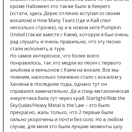
кроме Halloween это также было в Keepers
(кстати, здесь Дерис отлично вступал со своим
вокалом) и How Many Tears (где и Кай спел
несколько строчек), ну и в новом хите Pumpkin
United (также вместе с Каем), которую я был очень
рад слушать и очень правильно, что эту песню
стали исполнять в туре.
Но самое интересное, что более всего
понравилось, так это медли из песен с первого
альбома и миньонов с Каем на вокале. Все мы
помним, насколько плачевно стало с вокалом у
Ханзена в последние годы, однако тут он
справился замечательно. Да и спид-металлическая
энергетика била тут через край. Starlight/Ride the
Sky/Judas/Heavy Metal is the Law – это было
прекрасно, жаль только, что 2 первые были
сильно укорочены и почти без соло. Но в любом
случае, для меня это были лучшие моменты шоу.