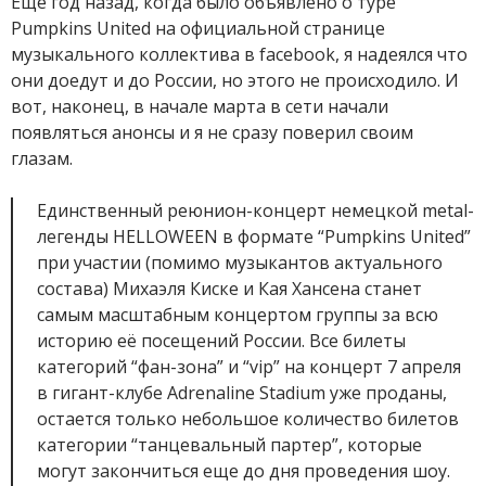
Еще год назад, когда было объявлено о туре
Pumpkins United на официальной странице
музыкального коллектива в facebook, я надеялся что
они доедут и до России, но этого не происходило. И
вот, наконец, в начале марта в сети начали
появляться анонсы и я не сразу поверил своим
глазам.
Единственный реюнион-концерт немецкой metal-
легенды HELLOWEEN в формате “Pumpkins United”
при участии (помимо музыкантов актуального
состава) Михаэля Киске и Кая Хансена станет
самым масштабным концертом группы за всю
историю её посещений России. Все билеты
категорий “фан-зона” и “vip” на концерт 7 апреля
в гигант-клубе Adrenaline Stadium уже проданы,
остается только небольшое количество билетов
категории “танцевальный партер”, которые
могут закончиться еще до дня проведения шоу.