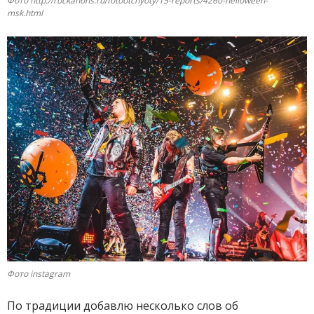
Фото http://rockanons.ru/fotootchyoty/15-reports/4260-helloween-
msk.html
Фото instagram
По традиции добавлю несколько слов об