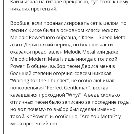
Кай и играл на гитаре прекрасно, тут тоже к нему
никаких претензий.
Вообще, если проанализировать сет в целом, то
песни с Киске были в основном классического
Melodic Power’ного образца, с Каем – Speed Metal,
а вот Дерисовкий период по больше части
оказался представлен Melodic Metal или даже
Melodic Modern Metal лишь иногда с толикой
Power. В общем, выбор песен Дериса меня в
большей степени огорчил: совсем никакая
“Waiting for the Thunder”, не особо любимая
попсовенькая “Perfect Gentleman”, всегда
казавшаяся проходной “Why?”. А ведь сколько
отличных песен было записано за последние годы,
но вот почему-то выбор был сделан именно
такой. К “Power” и, особенно, “Are You Metal?” у
меня претензий нет.