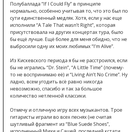
Полубаллада “If I Could Fly” в принципе
нормально, особенно учитывая то, что это был по
сути единственный медляк. Хотя, если у нас еще
исполнили “A Tale That wasn’t Right”, которая
присутствовала на других концертах тура, было
бы ещё лучше. Ещё более для меня обидно, что не
выбросили одну их моих любимых “I’m Alive”.
Из Кискевского периода я бы не расстроился, если
бы не игрались “Dr. Stein”, “A Little Time” (почему-
то не воспринимаю её) и “Living Ain’t No Crime”. Ну
ладно, всем угодить всё равно никогда
невозможно, спасибо и так за большое
количество нетленной классики.
Отмечу и отличную игру всех музыкантов. Трое
гитаристы играли во всех песнях (не считая
шутливый фрагмент из “Blue Suede Shoes”,
исполненный Михи и Сашей, последний кстати,