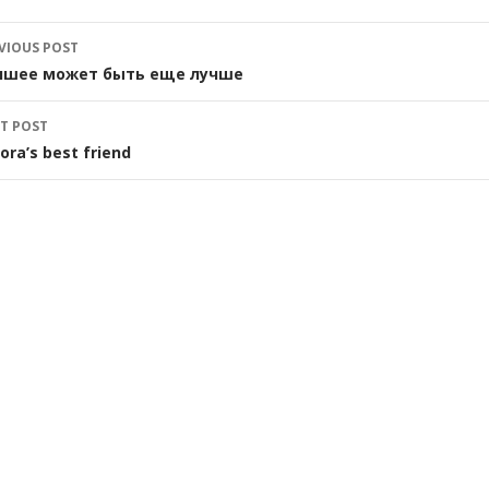
ost
VIOUS POST
avigation
чшее может быть еще лучше
T POST
ora’s best friend