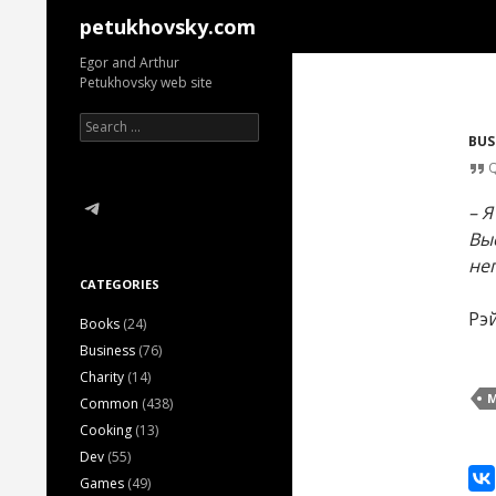
Search
petukhovsky.com
Egor and Arthur
Petukhovsky web site
Search
for:
BUS
Telegram
– 
Вы
не
CATEGORIES
Рэ
Books
(24)
Business
(76)
Charity
(14)
M
Common
(438)
Cooking
(13)
Dev
(55)
Games
(49)