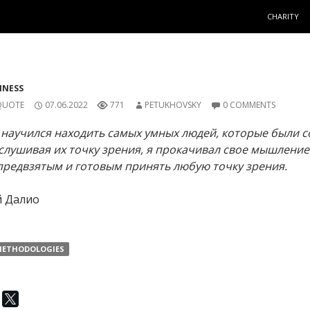
SKIP TO C
CHARITY
INESS
QUOTE
07.06.2022
771
PETUKHOVSKY
0 COMMENTS
Я научился находить самых умных людей, которые были с
слушивая их точку зрения, я прокачивал свое мышление
предвзятым и готовым принять любую точку зрения.
й Далио
ETHODOLOGIES