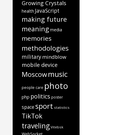
Growing Crystals
JavaScript
health
making future
meaning
media
memories
methodologies
military
mindblow
mobile device
music
Moscow
photo
people care
politics
php
poster
sport
space
statistics
TikTok
traveling
Vitebsk
WebSocket