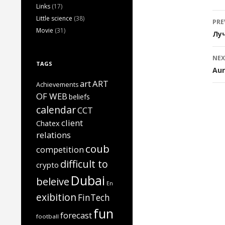
Links
(17)
P
Little science
(38)
PRE
Movie
(31)
n
Лу
NEX
TAGS
Aur
art
ART
Achievements
OF WEB
beliefs
calendar
CCT
client
Chatex
relations
coub
competition
difficult to
crypto
Dubai
beleive
En
exibition
FinTech
fun
forecast
football