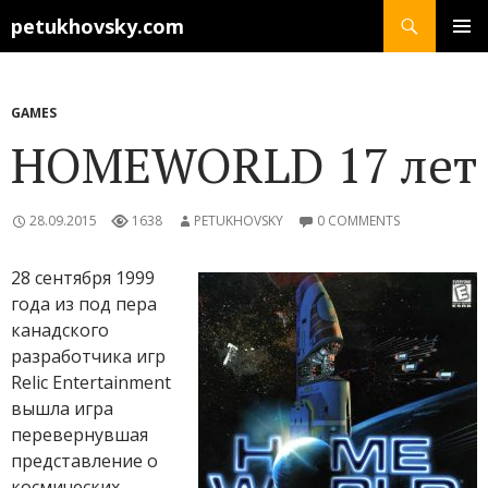
Search
petukhovsky.com
SKIP
PRIMAR
TO
MENU
CONTENT
GAMES
HOMEWORLD 17 лет
28.09.2015
1638
PETUKHOVSKY
0 COMMENTS
28 сентября 1999
года из под пера
канадского
разработчика игр
Relic Entertainment
вышла игра
перевернувшая
представление о
космических