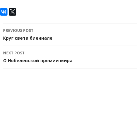
Post
PREVIOUS POST
navigation
Круг света биеннале
NEXT POST
О Нобелевской премии мира