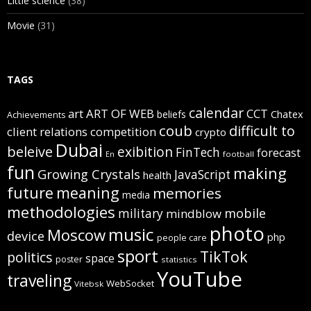
Little science
(38)
Movie
(31)
TAGS
calendar
art
ART OF WEB
CCT
beliefs
Chatex
Achievements
coub
difficult to
client relations
competition
crypto
Dubai
beleive
exibition
FinTech
forecast
football
En
fun
making
Growing Crystals
JavaScript
health
future
meaning
memories
media
methodologies
mobile
military
mindblow
photo
music
Moscow
device
php
people care
sport
TikTok
politics
space
poster
statistics
YouTube
traveling
WebSocket
Vitebsk