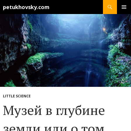
Search
petukhovsky.com
SKIP
PRIMAR
TO
MENU
CONTENT
LITTLE SCIENCE
Музей в глубине
земли или о том,