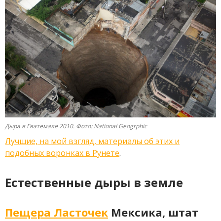
Дыра в Гватемале 2010. Фото: National Geogrphic
Лучшие, на мой взгляд, материалы об этих и
подобных воронках в Рунете
.
Естественные дыры в земле
Пещера Ласточек
Мексика, штат