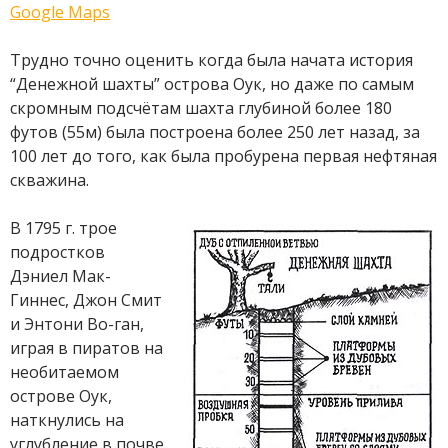
Google Maps
Трудно точно оценить когда была начата история
“Денежной шахты” острова Оук, но даже по самым
скромным подсчётам шахта глубиной более 180
футов (55м) была построена более 250 лет назад, за
100 лет до того, как была пробурена первая нефтяная
скважина.
В 1795 г. трое
подростков
Дэниел Мак-
Гиннес, Джон Смит
и Энтони Во-ган,
играя в пиратов на
необитаемом
острове Оук,
наткнулись на
углубление в почве