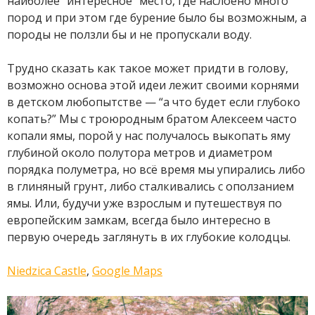
наиболее “интересное” место, где наслоено много
пород и при этом где бурение было бы возможным, а
породы не ползли бы и не пропускали воду.
Трудно сказать как такое может придти в голову,
возможно основа этой идеи лежит своими корнями
в детском любопытстве — “а что будет если глубоко
копать?” Мы с троюродным братом Алексеем часто
копали ямы, порой у нас получалось выкопать яму
глубиной около полутора метров и диаметром
порядка полуметра, но всё время мы упирались либо
в глиняный грунт, либо сталкивались с оползанием
ямы. Или, будучи уже взрослым и путешествуя по
европейским замкам, всегда было интересно в
первую очередь заглянуть в их глубокие колодцы.
Niedzica Castle
,
Google Maps