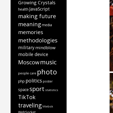
Growing Crystals
JavaScript
health
making future
meaning
media
memories
methodologies
military
mindblow
mobile device
music
Moscow
photo
people care
politics
php
poster
sport
space
statistics
TikTok
traveling
Vitebsk
WebSocket