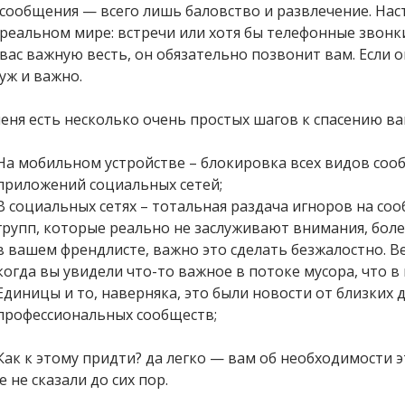
сообщения — всего лишь баловство и развлечение. Нас
реальном мире: встречи или хотя бы телефонные звонки
вас важную весть, он обязательно позвонит вам. Если он
уж и важно.
меня есть несколько очень простых шагов к спасению в
На мобильном устройстве – блокировка всех видов соо
приложений социальных сетей;
В социальных сетях – тотальная раздача игноров на со
групп, которые реально не заслуживают внимания, более
в вашем френдлисте, важно это сделать безжалостно. В
когда вы увидели что-то важное в потоке мусора, что в
Единицы и то, наверняка, это были новости от близких 
профессиональных сообществ;
Как к этому придти? да легко — вам об необходимости э
 не сказали до сих пор.