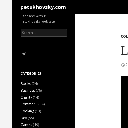
Search
petukhovsky.com
Egor and Arthur
Petukhovsky web site
Search
for:
CO
L
Telegram
2
CATEGORIES
Books
(24)
Business
(76)
Charity
(14)
Common
(438)
Cooking
(13)
Dev
(55)
Games
(49)