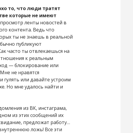
охо то, что люди тратят
тве которые не имеют
о просмотр ленты новостей в
ого контента. Ведь что
оторых ты не знаешь в реальной
 обычно публикуют
ак часто ты отвлекаешься на
 отношения к реальным
ыход — блокирование или
 Мне не нравятся
и гулять или давайте устроим
хе. Но мне удалось найти и
домления из ВК, инстаграма,
одном из этих сообщений их
 свидание, предложат работу…
внутреннюю ложь! Все эти