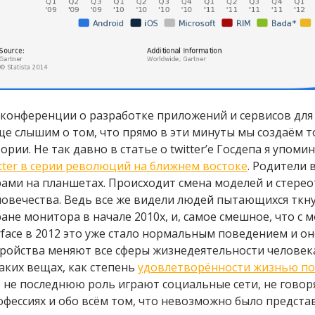
 конференции о разработке приложений и сервисов для
ще слышим о том, что прямо в эти минуты мы создаём т
ории. Не так давно в статье о twitter’е Госдепа я упоми
itter в серии революций на ближнем востоке
. Родители 
рами на планшетах. Происходит смена моделей и стере
ловечества. Ведь все же видели людей пытающихся ткну
ране монитора в начале 2010х, и, самое смешное, что с 
rface в 2012 это уже стало нормальным поведением и о
тройства меняют все сферы жизнедеятельности человек
таких вещах, как степень
удовлетворённости жизнью по
е не последнюю роль играют социальные сети, не говор
офессиях и обо всём том, что невозможно было представи