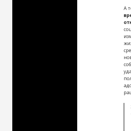
А т
вр
от
со
из
жи
ср
но
со
уд
по
ад
ра