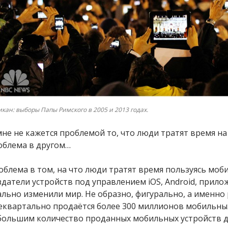
икан: выборы Папы Римского в 2005 и 2013 годах.
мне не кажется проблемой то, что люди тратят время н
облема в другом…
облема в том, на что люди тратят время пользуясь моб
здатели устройств под управлением iOS, Android, прило
ально изменили мир. Не образно, фигурально, а именно 
еквартально продаётся более 300 миллионов мобильных 
большим количество проданных мобильных устройств д