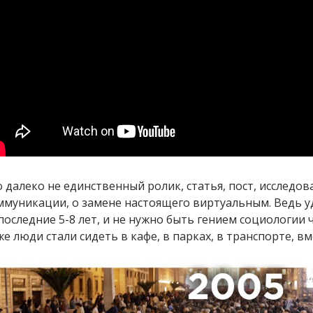
о далеко не единственный ролик, статья, пост, исследо
ммуникации, о замене настоящего виртуальным. Ведь у
 последние 5-8 лет, и не нужно быть гением социологии 
е люди стали сидеть в кафе, в парках, в транспорте, в