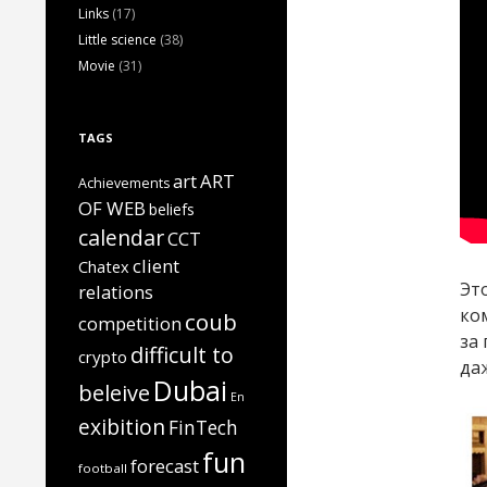
Links
(17)
Little science
(38)
Movie
(31)
TAGS
art
ART
Achievements
OF WEB
beliefs
calendar
CCT
client
Chatex
Эт
relations
ко
coub
competition
за
difficult to
crypto
даж
Dubai
beleive
En
exibition
FinTech
fun
forecast
football