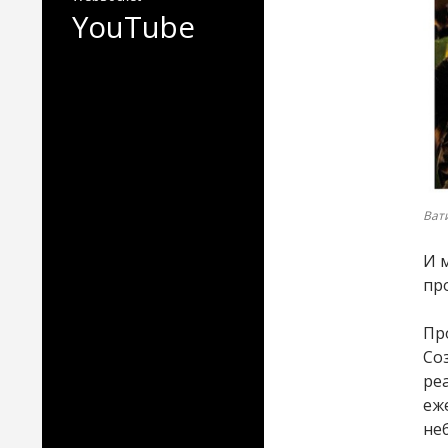
YouTube
Ват
И 
пр
Пр
Со
ре
еж
не