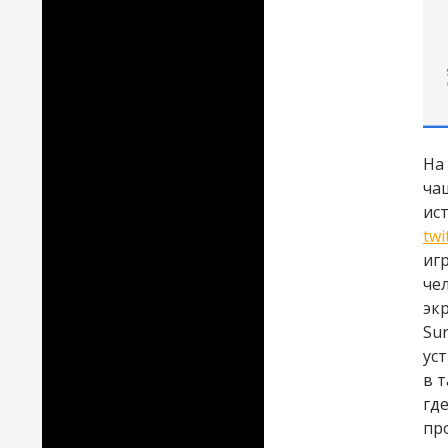
На
ча
ист
tw
иг
че
эк
Su
ус
в 
гд
пр