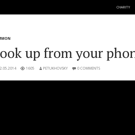
SKIP TO C
CHARITY
MMON
ook up from your pho
2.05.2014
1605
PETUKHOVSKY
0 COMMENTS