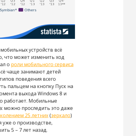
 мобильных устройств всё
о, что может изменить ход
нал о
роли мобильного сервиса
всё чаще занимают детей
отипов поведения всего
ть пальцем на кнопку Пуск на
момента выхода Windows 8 и
но работает. Мобильные
а: можно проследить это даже
колением 25 летних
(
зеркало
)
я уже о производстве,
ть 5 – 7 лет назад.