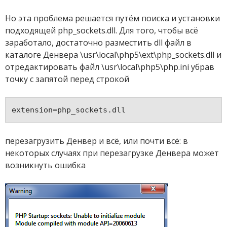
Но эта проблема решается путём поиска и установки
подходящей php_sockets.dll. Для того, чтобы всё
заработало, достаточно разместить dll файл в
каталоге Денвера \usr\local\php5\ext\php_sockets.dll и
отредактировать файл \usr\local\php5\php.ini убрав
точку с запятой перед строкой
перезагрузить Денвер и всё, или почти всё: в
некоторых случаях при перезагрузке Денвера может
возникнуть ошибка