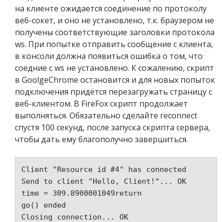
на клиенте ожидается соединение по протоколу
веб-сокет, и оно не установлено, т.к. браузером не
получены соответствующие заголовки протокола
ws. При попытке отправить сообщение с клиента,
в консоли должна появиться ошибка о том, что
соедние с ws не установлено. К сожалению, скрипт
в GoolgeChrome остановится и для новых попыток
подключения придётся перезагружать страницу с
веб-клиентом. В FireFox скрипт продолжает
выполняться. Обязательно сделайте reconnect
спустя 100 секунд, после запуска скрипта сервера,
чтобы дать ему благополучно завершиться.
Client "Resource id #4" has connected

Send to client "Hello, Client!"... OK 

time = 309.8900001049return 

go() ended
