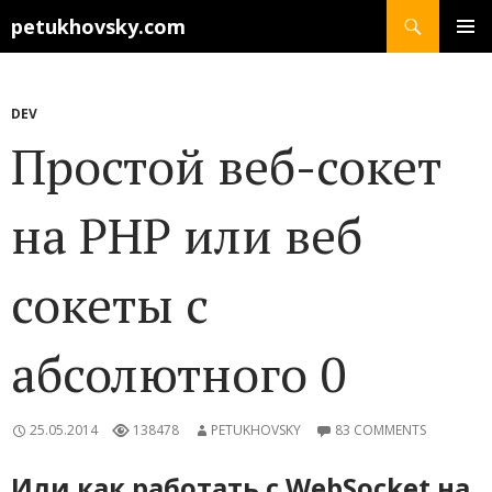
Search
petukhovsky.com
SKIP
PRIMAR
TO
MENU
CONTENT
DEV
Простой веб-сокет
на PHP или веб
сокеты с
абсолютного 0
25.05.2014
138478
PETUKHOVSKY
83 COMMENTS
Или как работать с WebSocket на