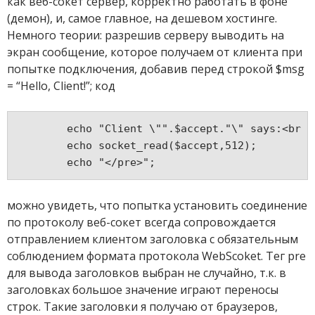
как веб-сокет сервер, корректно работать в фоне
(демон), и, самое главное, на дешевом хостинге.
Немного теории: разрешив серверу выводить на
экран сообщение, которое получаем от клиента при
попытке подключения, добавив перед строкой $msg
= “Hello, Client!”; код
	echo "Client \"".$accept."\" says:<br 
	echo socket_read($accept,512);
можно увидеть, что попытка установить соединение
по протоколу веб-сокет всегда сопровождается
отправлением клиентом заголовка с обязательным
соблюдением формата протокола WebScoket. Тег pre
для вывода заголовков выбран не случайно, т.к. в
заголовках большое значение играют переносы
строк. Такие заголовки я получаю от браузеров,