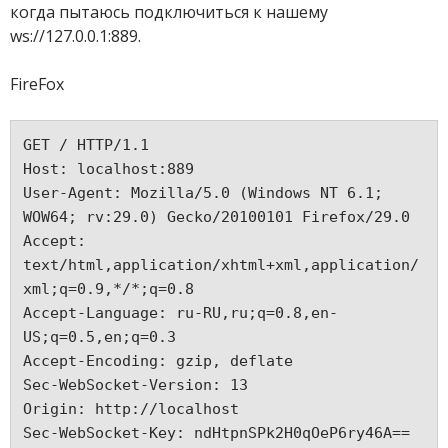
когда пытаюсь подключиться к нашему
ws://127.0.0.1:889.
FireFox
GET / HTTP/1.1

Host: localhost:889

User-Agent: Mozilla/5.0 (Windows NT 6.1; 
WOW64; rv:29.0) Gecko/20100101 Firefox/29.0

Accept: 
text/html,application/xhtml+xml,application/
xml;q=0.9,*/*;q=0.8

Accept-Language: ru-RU,ru;q=0.8,en-
US;q=0.5,en;q=0.3

Accept-Encoding: gzip, deflate

Sec-WebSocket-Version: 13

Origin: http://localhost

Sec-WebSocket-Key: ndHtpnSPk2H0qOeP6ry46A==
