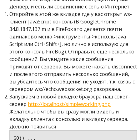
Денвер, и есть ли соединение с сетью Интернет.
Откройте в этой же вкладке где у вас открыт ws-
клиент JavaScript консоль (В GoogleChrome
34.8.1847.137 m и в FireFox это делается почти
одинаково меню->инструменты->консоль Java
Script или Ctrl+Shift+J, но лично я использую для
этого консоль FireBug). Отправьте еще несколько
сообщений. Вы увидите какие сообщения
приходят от сервера. Вы можете нажать disconnect
и после этого отправить несколько сообщений,
вы убедитесь что сообщения не уходят, т.к. связь с
сервером ws://echo.websocket.org разорвана.
Запускаем в новой вкладке браузера наш сокет-
сервер
http://localhost/simpleworking.php
.
Желательно чтобы вы сразу могли видеть и
вкладку клиента с консолью и вкладку сервера.
Должно появиться
GO() ... 
