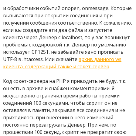
и обработчики событий onopen, onmessage. Которые
вызываются при открытии соединения и при
получении сообщения соответственно. К сожалению,
если вы создадите эти два файла и запустите
клиента через Денвер с localhost, то у вас возникнут
проблемы с кодировкой т.к. Денвер по умолчанию
использует CP1251, не забывайте явно прописать
UTF-8 в .htaccess. Или скачайте
архив данного ws
клиента, содержащий также и сокет-сервер
.
Код сокет-сервера на PHP я приводить не буду, т.к.
он есть в архиве и снабжен комментариями. Я
искусственно ограничил время работы приёмки
соединений 100 секундами, чтобы скрипт он не
оставался в памяти, закрывал все соединения и не
приходилось при внесении в него изменений
постоянно перезагружать Денвер. При чем, по
прошествии 100 секунд, скрипт не прекратит свою