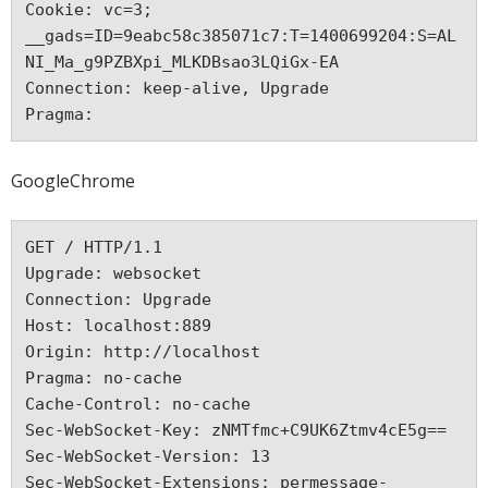
Cookie: vc=3; 
__gads=ID=9eabc58c385071c7:T=1400699204:S=AL
NI_Ma_g9PZBXpi_MLKDBsao3LQiGx-EA

Connection: keep-alive, Upgrade

GoogleChrome
GET / HTTP/1.1

Upgrade: websocket

Connection: Upgrade

Host: localhost:889

Origin: http://localhost

Pragma: no-cache

Cache-Control: no-cache

Sec-WebSocket-Key: zNMTfmc+C9UK6Ztmv4cE5g==

Sec-WebSocket-Version: 13

Sec-WebSocket-Extensions: permessage-