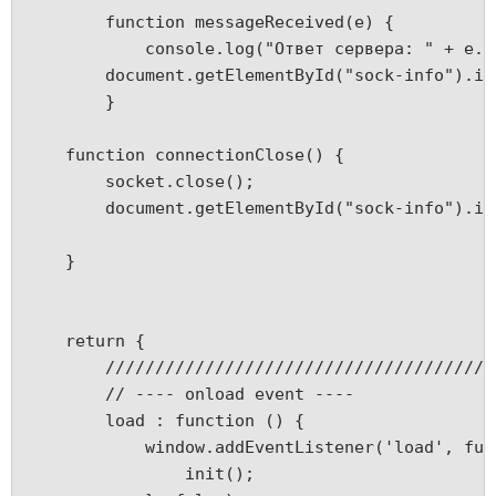
	function messageReceived(e) {
	    console.log("Ответ сервера: " + e.d
        document.getElementById("sock-info").in
	}
    function connectionClose() {
        socket.close();
        document.getElementById("sock-info").in
    }
    return {
        ///////////////////////////////////////
        // ---- onload event ----
        load : function () {
            window.addEventListener('load', fun
                init();