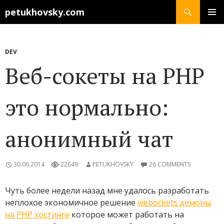
Search
petukhovsky.com
SKIP
PRIMAR
TO
MENU
CONTENT
DEV
Веб-сокеты на PHP
это нормально:
анонимный чат
30.06.2014
22649
PETUKHOVSKY
26 COMMENTS
Чуть более недели назад мне удалось разработать
неплохое экономичное решение
webockets демоны
на PHP хостинге
которое может работать на