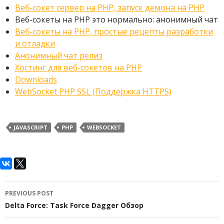
Веб-сокет сервер на PHP, запуск демона на PHP
Веб-сокеты на PHP это нормально: анонимный чат
Веб-сокеты на PHP, простые рецепты разработки
и отладки
Анонимный чат релиз
Хостинг для веб-сокетов на PHP
Downloads
WebSocket PHP SSL (Поддержка HTTPS)
JAVASCRIPT
PHP
WEBSOCKET
Post
PREVIOUS POST
navigation
Delta Force: Task Force Dagger Обзор