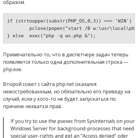
образом.
if (strtoupper(substr(PHP_OS,0,3)) === 'WIN') {
	pclose(popen("start /B w:\usr\local\ph
} else	exec("php -q ws.php &");
Примечательно то, что в диспетчере задач теперь
появляется только одна дополнительная строка —
php.exe.
Второй совет с сайта php.net оказался
невостребованным, но обязательно его приведу на
случай, если у кого-то не будет запускаться по
причине нехватки прав.
If you try to use the psexec from Sysinternals on your
Windows Server for background-processes that need
special user-rights and get an “Access denied” oder