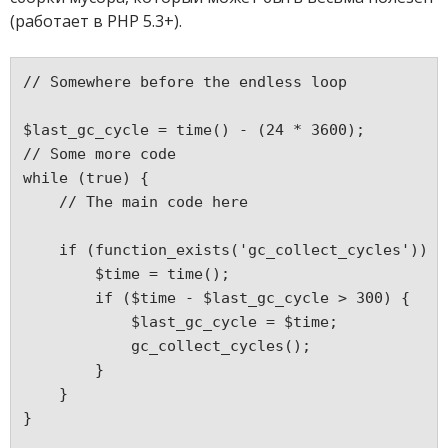
(работает в PHP 5.3+).
// Somewhere before the endless loop
$last_gc_cycle = time() - (24 * 3600);
// Some more code
while (true) {
    // The main code here
    if (function_exists('gc_collect_cycles')) {
        $time = time(); 
        if ($time - $last_gc_cycle > 300) {
            $last_gc_cycle = $time;
            gc_collect_cycles();
        }
    }
}