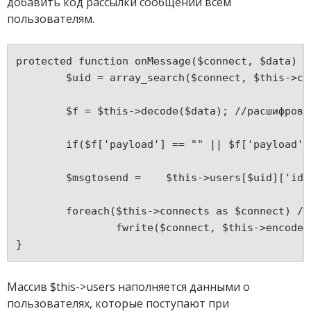
добавить код рассылки сообщений всем
пользователям.
protected 
	$uid = array_search($connect, $this->c
	$f = $this->decode($data); //расшифров
	if($f['payload'] == "" || $f['payload'
	$msgtosend = 	$this->use
	foreach($this->connects as $connect) /
		fwrite($connect, $this->encode
}
Массив $this->users наполняется данными о
пользователях, которые поступают при