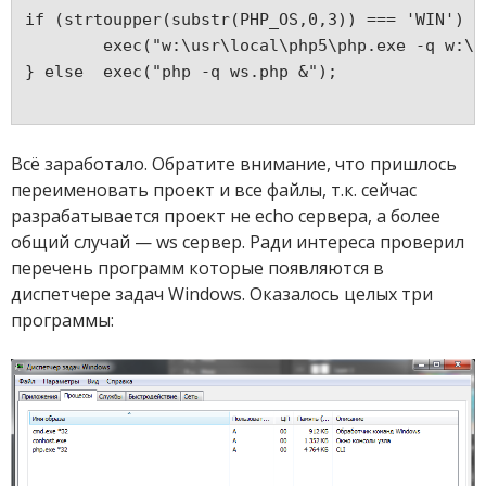
if (strtoupper(substr(PHP_OS,0,3)) === 'WIN') {
	exec("w:\usr\local\php5\php.exe -q w:\
} else	exec("php -q ws.php &");
Всё заработало. Обратите внимание, что пришлось
переименовать проект и все файлы, т.к. сейчас
разрабатывается проект не echo сервера, а более
общий случай — ws сервер. Ради интереса проверил
перечень программ которые появляются в
диспетчере задач Windows. Оказалось целых три
программы: