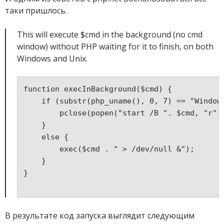
таки пришлось.
This will execute $cmd in the background (no cmd
window) without PHP waiting for it to finish, on both
Windows and Unix.
function execInBackground($cmd) {
    if (substr(php_uname(), 0, 7) == "Window
        pclose(popen("start /B ". $cmd, "r")
    }
    else {
        exec($cmd . " > /dev/null &");  
    }
}
В результате код запуска выглядит следующим