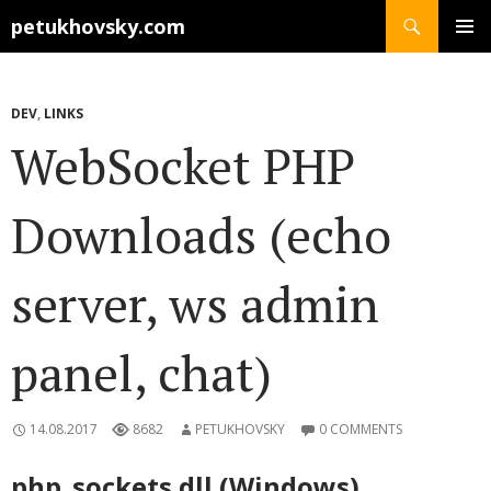
Search
petukhovsky.com
SKIP
PRIMAR
TO
MENU
CONTENT
DEV
,
LINKS
WebSocket PHP
Downloads (echo
server, ws admin
panel, chat)
14.08.2017
8682
PETUKHOVSKY
0 COMMENTS
php_sockets.dll (Windows)