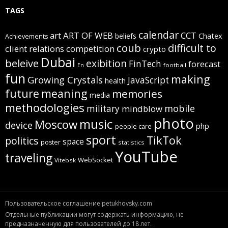
TAGS
calendar
art
ART OF WEB
CCT
beliefs
Chatex
Achievements
coub
difficult to
client relations
competition
crypto
Dubai
beleive
exibition
FinTech
forecast
football
En
fun
making
Growing Crystals
JavaScript
health
future
meaning
memories
media
methodologies
mobile
military
mindblow
photo
music
Moscow
device
php
people care
sport
TikTok
politics
space
poster
statistics
YouTube
traveling
WebSocket
Vitebsk
Пользовательское соглашение petukhovsky.com
Отдельные публикации могут содержать информацию, не
предназначенную для пользователей до 18 лет.