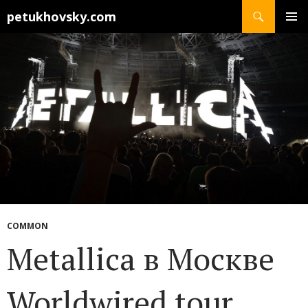
Search
petukhovsky.com
SKIP
PRIMAR
TO
MENU
CONTENT
COMMON
Metallica в Москве
Worldwired tour