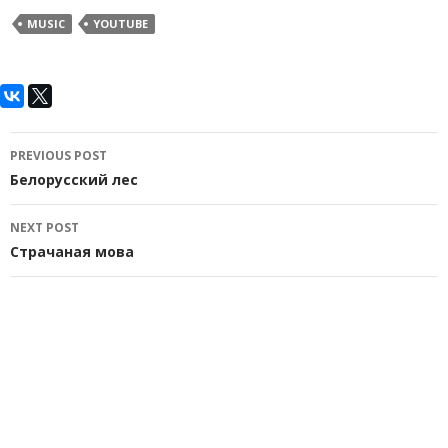
MUSIC
YOUTUBE
Post
PREVIOUS POST
navigation
Белорусский лес
NEXT POST
Страчаная мова