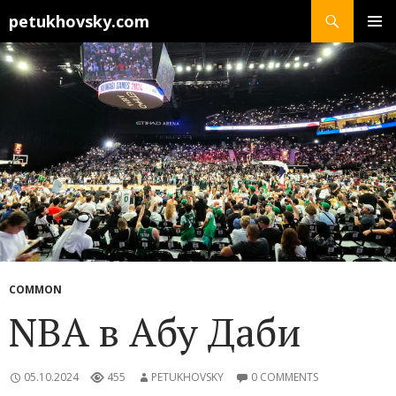
Search
petukhovsky.com
SKIP
PRIMAR
TO
MENU
CONTENT
COMMON
NBA в Абу Даби
05.10.2024
455
PETUKHOVSKY
0 COMMENTS