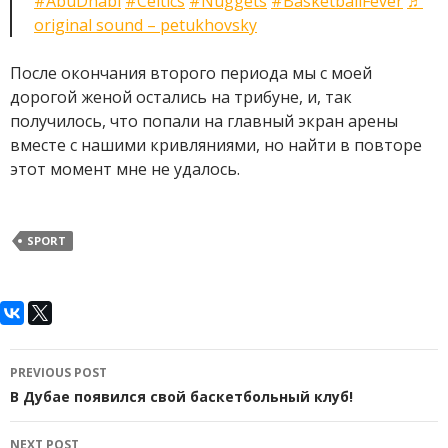
#AbuDhabi
#Celtics
#Nuggets
#BasketballFever
♬
original sound – petukhovsky
После окончания второго периода мы с моей
дорогой женой остались на трибуне, и, так
получилось, что попали на главный экран арены
вместе с нашими кривляниями, но найти в повторе
этот момент мне не удалось.
SPORT
Post
PREVIOUS POST
navigation
В Дубае появился свой баскетбольный клуб!
NEXT POST