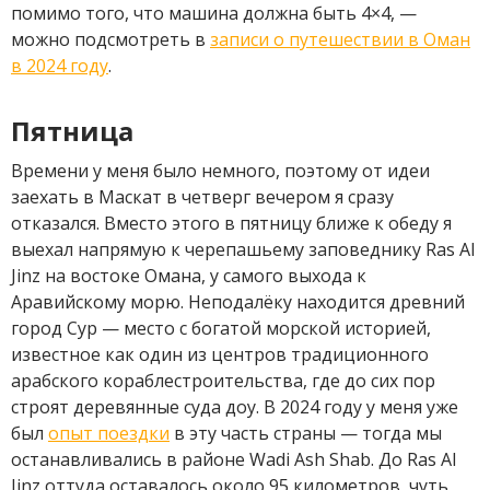
помимо того, что машина должна быть 4×4, —
можно подсмотреть в
записи о путешествии в Оман
в 2024 году
.
Пятница
Времени у меня было немного, поэтому от идеи
заехать в Маскат в четверг вечером я сразу
отказался. Вместо этого в пятницу ближе к обеду я
выехал напрямую к черепашьему заповеднику Ras Al
Jinz на востоке Омана, у самого выхода к
Аравийскому морю. Неподалёку находится древний
город Сур — место с богатой морской историей,
известное как один из центров традиционного
арабского кораблестроительства, где до сих пор
строят деревянные суда доу. В 2024 году у меня уже
был
опыт поездки
в эту часть страны — тогда мы
останавливались в районе Wadi Ash Shab. До Ras Al
Jinz оттуда оставалось около 95 километров, чуть