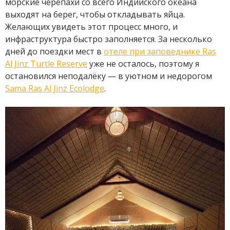
морские черепахи со всего Индийского океана
выходят на берег, чтобы откладывать яйца.
Желающих увидеть этот процесс много, и
инфраструктура быстро заполняется. За несколько
дней до поездки мест в
отеле при заповеднике Ras
Al Jinz Turtle Reserve
уже не осталось, поэтому я
остановился неподалёку — в уютном и недорогом
Sama Ras Al Jinz Ecolodge
.