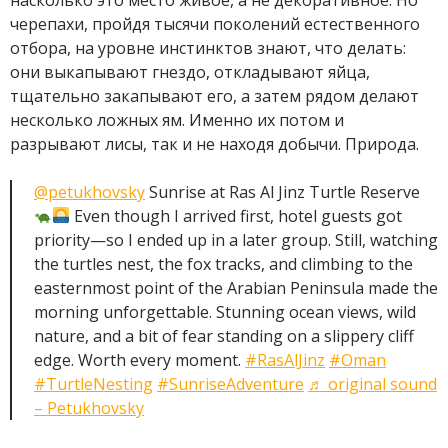
черепахи, пройдя тысячи поколений естественного
отбора, на уровне инстинктов знают, что делать:
они выкапывают гнездо, откладывают яйца,
тщательно закапывают его, а затем рядом делают
несколько ложных ям. Именно их потом и
разрывают лисы, так и не находя добычи. Природа.
@petukhovsky
Sunrise at Ras Al Jinz Turtle Reserve
Even though I arrived first, hotel guests got
priority—so I ended up in a later group. Still, watching
the turtles nest, the fox tracks, and climbing to the
easternmost point of the Arabian Peninsula made the
morning unforgettable. Stunning ocean views, wild
nature, and a bit of fear standing on a slippery cliff
edge. Worth every moment.
#RasAlJinz
#Oman
#TurtleNesting
#SunriseAdventure
♬ original sound
– Petukhovsky