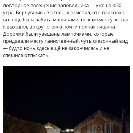
повторное посещение заповедника — уже на 4:30
утра. Вернувшись в отель, я заметил, что парковка
всё ещё была забита машинами, но к моменту, когда
я выходил, вокруг стояла почти полная тишина.
Дорожки были увешаны лампочками, которые
придавали месту таинственный, чуть сказочный вид
— будто ночь здесь ещё не закончилась и не
спешила отпускать.