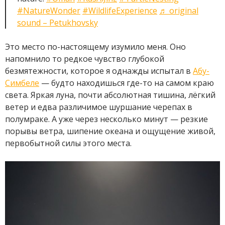
#NatureWonder
#WildlifeExperience
♬ original
sound – Petukhovsky
Это место по-настоящему изумило меня. Оно
напомнило то редкое чувство глубокой
безмятежности, которое я однажды испытал в
Абу-
Симбеле
— будто находишься где-то на самом краю
света. Яркая луна, почти абсолютная тишина, лёгкий
ветер и едва различимое шуршание черепах в
полумраке. А уже через несколько минут — резкие
порывы ветра, шипение океана и ощущение живой,
первобытной силы этого места.