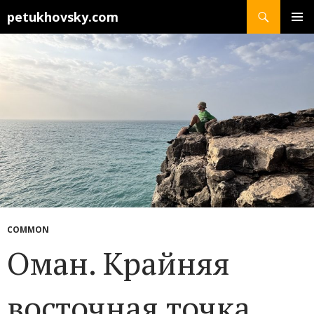
Search
petukhovsky.com
SKIP
PRIMAR
TO
MENU
CONTENT
COMMON
Оман. Крайняя
восточная точка