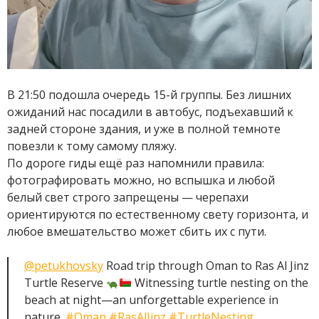
В 21:50 подошла очередь 15-й группы. Без лишних
ожиданий нас посадили в автобус, подъехавший к
задней стороне здания, и уже в полной темноте
повезли к тому самому пляжу.
По дороге гиды ещё раз напомнили правила:
фотографировать можно, но вспышка и любой
белый свет строго запрещены — черепахи
ориентируются по естественному свету горизонта, и
любое вмешательство может сбить их с пути.
@petukhovsky
Road trip through Oman to Ras Al Jinz
Turtle Reserve
Witnessing turtle nesting on the
beach at night—an unforgettable experience in
nature.
#Oman
#RasAlJinz
#TurtleNesting