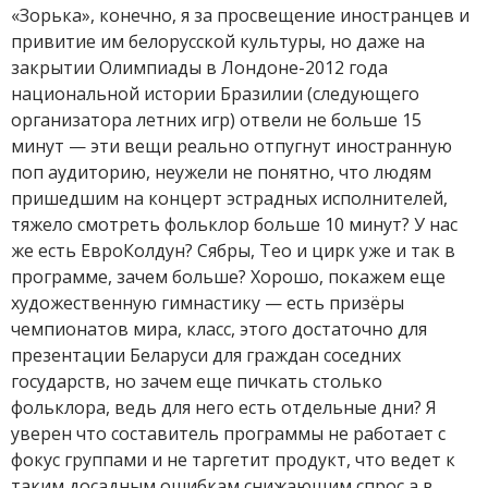
«Зорька», конечно, я за просвещение иностранцев и
привитие им белорусской культуры, но даже на
закрытии Олимпиады в Лондоне-2012 года
национальной истории Бразилии (следующего
организатора летних игр) отвели не больше 15
минут — эти вещи реально отпугнут иностранную
поп аудиторию, неужели не понятно, что людям
пришедшим на концерт эстрадных исполнителей,
тяжело смотреть фольклор больше 10 минут? У нас
же есть ЕвроКолдун? Сябры, Тео и цирк уже и так в
программе, зачем больше? Хорошо, покажем еще
художественную гимнастику — есть призёры
чемпионатов мира, класс, этого достаточно для
презентации Беларуси для граждан соседних
государств, но зачем еще пичкать столько
фольклора, ведь для него есть отдельные дни? Я
уверен что составитель программы не работает с
фокус группами и не таргетит продукт, что ведет к
таким досадным ошибкам снижающим спрос а в