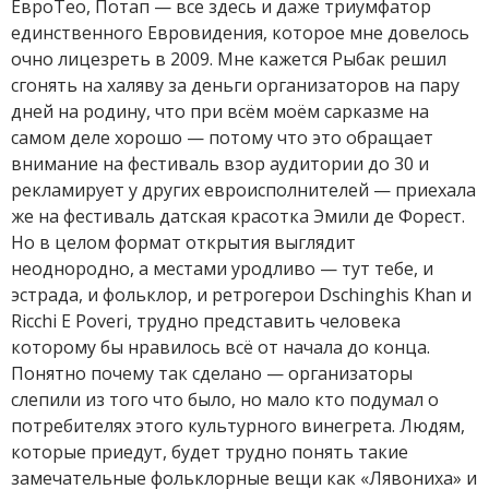
ЕвроТео, Потап — все здесь и даже триумфатор
единственного Евровидения, которое мне довелось
очно лицезреть в 2009. Мне кажется Рыбак решил
сгонять на халяву за деньги организаторов на пару
дней на родину, что при всём моём сарказме на
самом деле хорошо — потому что это обращает
внимание на фестиваль взор аудитории до 30 и
рекламирует у других евроисполнителей — приехала
же на фестиваль датская красотка Эмили де Форест.
Но в целом формат открытия выглядит
неоднородно, а местами уродливо — тут тебе, и
эстрада, и фольклор, и ретрогерои Dschinghis Khan и
Ricchi E Poveri, трудно представить человека
которому бы нравилось всё от начала до конца.
Понятно почему так сделано — организаторы
слепили из того что было, но мало кто подумал о
потребителях этого культурного винегрета. Людям,
которые приедут, будет трудно понять такие
замечательные фольклорные вещи как «Лявониха» и