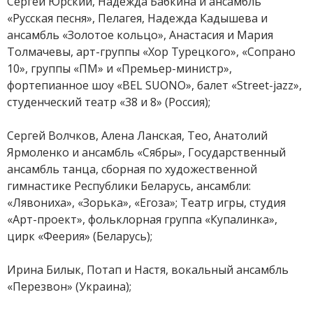
Сергей Юрский, Надежда Бабкина и ансамбль
«Русская песня», Пелагея, Надежда Кадышева и
ансамбль «Золотое кольцо», Анастасия и Мария
Толмачевы, арт-группы «Хор Турецкого», «Сопрано
10», группы «ПМ» и «Премьер-министр»,
фортепианное шоу «BEL SUONO», балет «Street-jazz»,
студенческий театр «38 и 8» (Россия);
Сергей Волчков, Алена Ланская, Тео, Анатолий
Ярмоленко и ансамбль «Сябры», Государственный
ансамбль танца, сборная по художественной
гимнастике Республики Беларусь, ансамбли:
«Лявониха», «Зорька», «Егоза»; Театр игры, студия
«Арт-проект», фольклорная группа «Купалинка»,
цирк «Феерия» (Беларусь);
Ирина Билык, Потап и Настя, вокальный ансамбль
«Перезвон» (Украина);