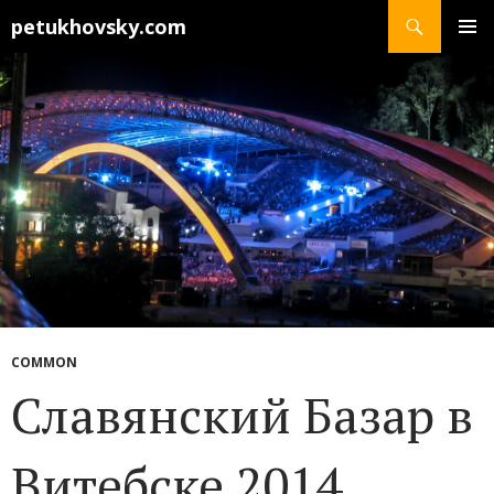
Search
petukhovsky.com
SKIP
PRIMAR
TO
MENU
CONTENT
COMMON
Славянский Базар в
Витебске 2014