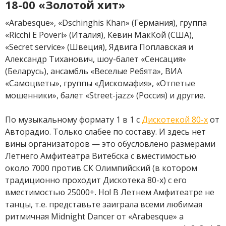
18-00 «Золотой хит»
«Arabesque», «Dschinghis Khan» (Германия), группа
«Ricchi E Poveri» (Италия), Кевин МакКой (США),
«Secret service» (Швеция), Ядвига Поплавская и
Александр Тиханович, шоу-балет «Сенсация»
(Беларусь), ансамбль «Веселые Ребята», ВИА
«Самоцветы», группы «Дискомафия», «Отпетые
мошенники», балет «Street-jazz» (Россия) и другие.
По музыкальному формату 1 в 1 с
Дискотекой 80-х
от
Авторадио. Только слабее по составу. И здесь нет
вины организаторов — это обусловлено размерами
Летнего Амфитеатра Витебска с вместимостью
около 7000 против СК Олимпийский (в котором
традиционно проходит Дискотека 80-х) с его
вместимостью 25000+. Но! В Летнем Амфитеатре не
танцы, т.е. представьте заиграла всеми любимая
ритмичная Midnight Dancer от «Arabesque» а