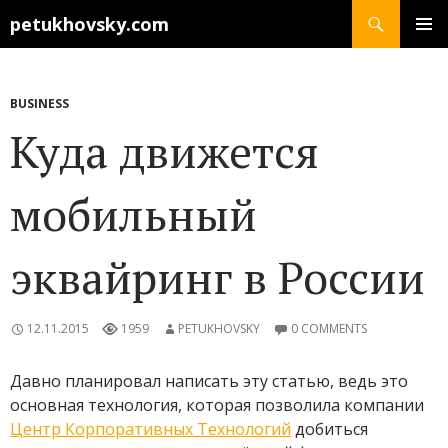
Search
petukhovsky.com
SKIP
PRIMAR
TO
MENU
CONTENT
BUSINESS
Куда движется
мобильный
эквайринг в России
12.11.2015
1959
PETUKHOVSKY
0 COMMENTS
Давно планировал написать эту статью, ведь это
основная технология, которая позволила компании
Центр Корпоративных Технологий
добиться