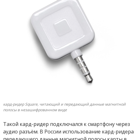
кард-ридер Square, читающий и передающий данные магнитной
полосы в незашифрованном виде
Такой кард-ридер подключался к смартфону через
аудио разъём. В России использование кард-ридера
передающего данные магнитной полосы карты в